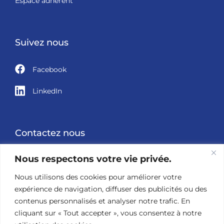
Espace adhérent
Suivez nous
Facebook
LinkedIn
Contactez nous
Nous respectons votre vie privée.
05 49 60 98 00
Nous utilisons des cookies pour améliorer votre
contact@reseau-propuls.fr
expérience de navigation, diffuser des publicités ou des
contenus personnalisés et analyser notre trafic. En
cliquant sur « Tout accepter », vous consentez à notre