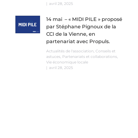
avril 28, 2025
14 mai – « MIDI PILE » proposé
par Stéphane Pignoux de la
CCI de la Vienne, en
partenariat avec Propuls.
Actualités de l'association
,
Conseils et
astuces
,
Partenariats et collaborations
,
Vie économique locale
avril 28, 2025