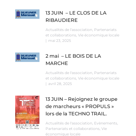
13 JUIN – LE CLOS DE LA
RIBAUDIERE
Actualités de l'association
,
Partenariats
et collaborations
,
Vie économique locale
mai 23, 2025
2 mai – LE BOIS DE LA
MARCHE
Actualités de l'association
,
Partenariats
et collaborations
,
Vie économique locale
avril 28, 2025
13 JUIN – Rejoignez le groupe
de marcheurs « PROPULS »
lors de la TECHNO TRAIL.
Actualités de l'association
,
Evènements
,
Partenariats et collaborations
,
Vie
économique locale