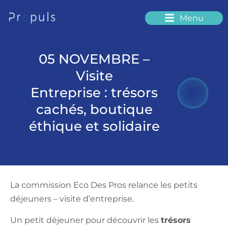
Menu
Nos commissions thématiques
05 NOVEMBRE –
Visite
Entreprise : trésors
cachés, boutique
éthique et solidaire
La commission Eco Des Pros relance les petits
déjeuners – visite d’entreprise.
Un petit déjeuner pour découvrir les
trésors